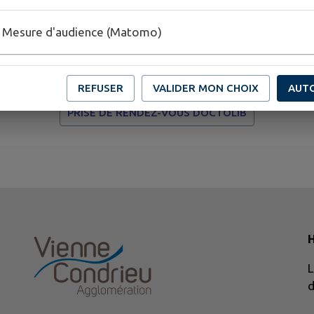
Mesure d'audience (Matomo)
ienne
..
REFUSER
VALIDER MON CHOIX
AUT
PRISE DE RENDEZ-VOUS DOCTOLIB
L
d