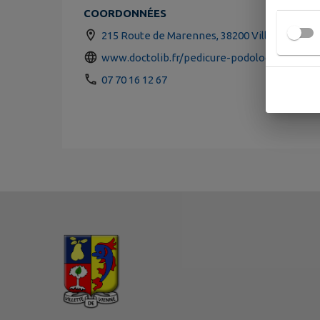
COORDONNÉES
215 Route de Marennes, 38200 Villette-de-V
www.doctolib.fr/pedicure-podologue/sainte-.
07 70 16 12 67