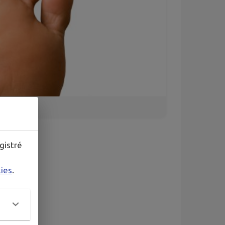
gistré
kies
.