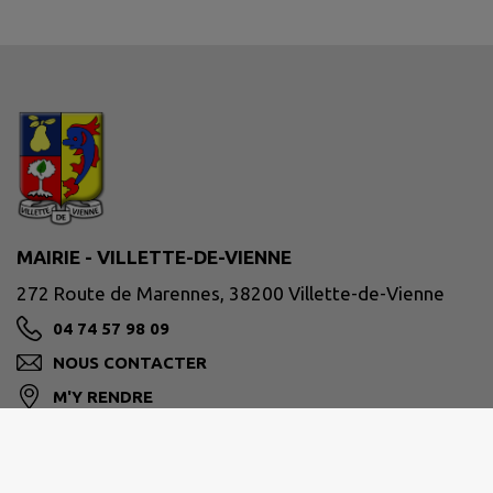
MAIRIE - VILLETTE-DE-VIENNE
272 Route de Marennes, 38200 Villette-de-Vienne
04 74 57 98 09
NOUS CONTACTER
M'Y RENDRE
www.villettedevienne.fr