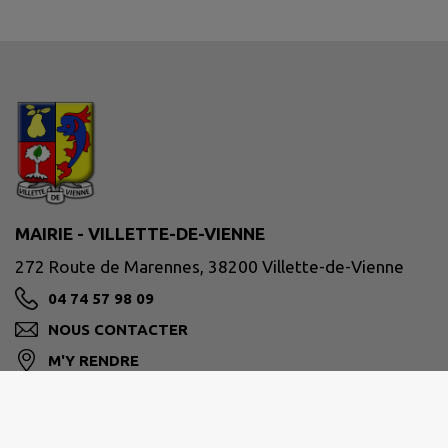
MAIRIE - VILLETTE-DE-VIENNE
272 Route de Marennes, 38200 Villette-de-Vienne
04 74 57 98 09
NOUS CONTACTER
M'Y RENDRE
www.villettedevienne.fr