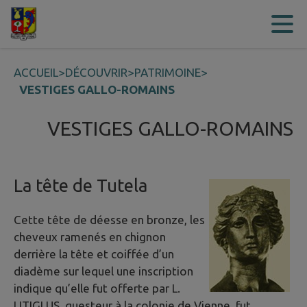
Contenu
Menu
Recherche
Pied de page
ACCUEIL
>
DÉCOUVRIR
>
PATRIMOINE
>
VESTIGES GALLO-ROMAINS
VESTIGES GALLO-ROMAINS
La tête de Tutela
Cette tête de déesse en bronze, les
cheveux ramenés en chignon
derrière la tête et coiffée d’un
diadème sur lequel une inscription
indique qu’elle fut offerte par L.
LITIGLUS, questeur à la colonie de Vienne, fut