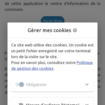
de cette application le centre d’information de la
commune.
Plus de détails
Gérer mes cookies 🍪
La page Facebook
Ce site web utilise des cookies. Un cookie est
un petit fichier enregistré sur votre terminal
Page institutionnelle de la Mairie de Villette-de-
lors de la visite sur le site.
Vienne.
Pour en savoir plus, consultez notre
Politique
de gestion des cookies
.
Retrouvez sur cette page toutes les actualités aussi
disponibles sur l'application Intramuros. Nous ne
relayons sur cette page que les informations
Obligatoire
d'autres pages instutionnelles comme la préfecture
de l'Isère, Vienne Condrieu Agglomération, etc.
Facebook
Mesure d'audience (Matomo)