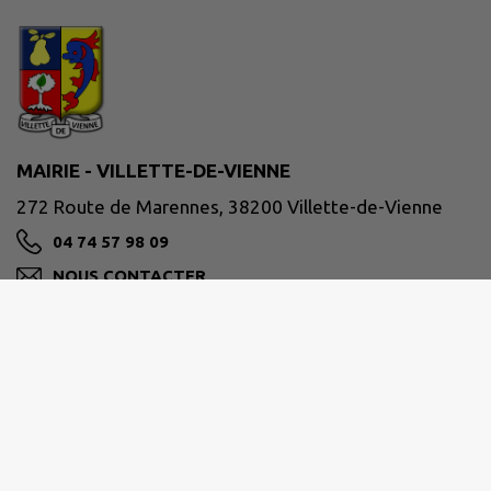
MAIRIE - VILLETTE-DE-VIENNE
272 Route de Marennes, 38200 Villette-de-Vienne
04 74 57 98 09
NOUS CONTACTER
M'Y RENDRE
www.villettedevienne.fr