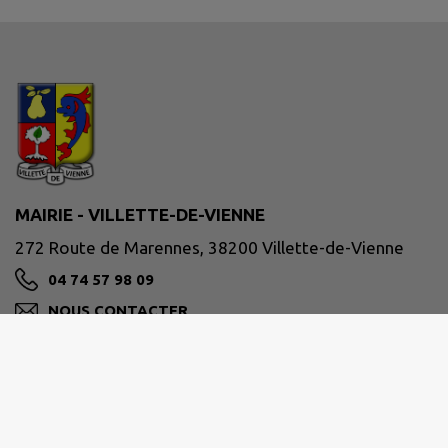
MAIRIE - VILLETTE-DE-VIENNE
272 Route de Marennes, 38200 Villette-de-Vienne
04 74 57 98 09
NOUS CONTACTER
M'Y RENDRE
www.villettedevienne.fr