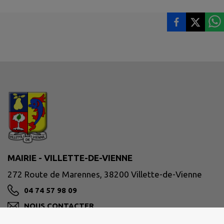
MAIRIE - VILLETTE-DE-VIENNE
272 Route de Marennes, 38200 Villette-de-Vienne
04 74 57 98 09
NOUS CONTACTER
M'Y RENDRE