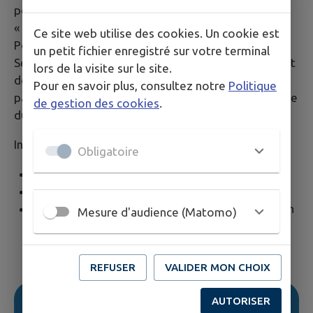
personnes mal voyantes titulaires de la carte cécité
« étoile verte ».
Ce site web utilise des cookies. Un cookie est
Pour des raisons de sécurité, le personnel L’va
un petit fichier enregistré sur votre terminal
Service PMR se limite à l’accueil lors de la montée et
lors de la visite sur le site.
de la descente du véhicule.Le conducteur ne peut
Pour en savoir plus, consultez notre
Politique
pas changer son trajet initial et ne peut faire de halte
de gestion des cookies
.
durant le parcours à la convenance de l’utilisateur.
Infos réservations ;
Obligatoire
En ligne sur le site de
L’va
Par mail à
lvasurdemande@ratpdev.com
Par téléphone au
0 810 810 414
(0,05 € TTC/min
Mesure d'audience (Matomo)
+ prix de l'appel), du lundi au vendredi, 9h-12h et
14h-18h, auprès d'un opérateur qui enregistre la
demande.
REFUSER
VALIDER MON CHOIX
Plus d'information > Vienne Condrieu
AUTORISER