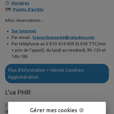
🕓
Horaires
🗺
Points d'arrêts
Infos réservations ;
Sur Internet
Par email :
lvasurdemande@ratpdev.com
Par téléphone au 0 810 414 909 (0.05€ TTC/min
+ prix de l’appel), du lundi au vendredi, 9h-12h et
14h-18h
Plus d'information > Vienne Condrieu
Agglomération
L'va PMR
L’va Service PMR s’adresse aux personnes se
Gérer mes cookies 🍪
déplaçant uniquement en fauteuil roulant ou aux