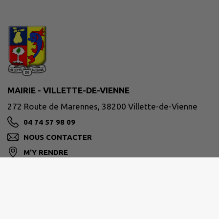
MAIRIE - VILLETTE-DE-VIENNE
272 Route de Marennes, 38200 Villette-de-Vienne
04 74 57 98 09
NOUS CONTACTER
M'Y RENDRE
www.villettedevienne.fr