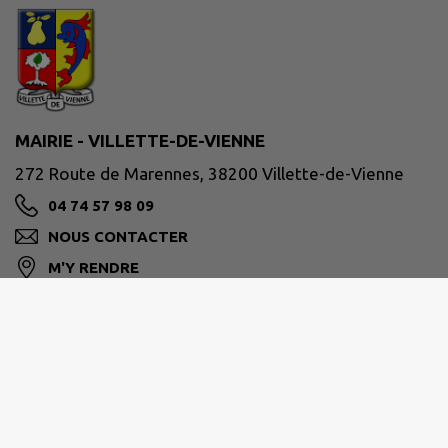
MAIRIE - VILLETTE-DE-VIENNE
272 Route de Marennes, 38200 Villette-de-Vienne
04 74 57 98 09
NOUS CONTACTER
M'Y RENDRE
www.villettedevienne.fr