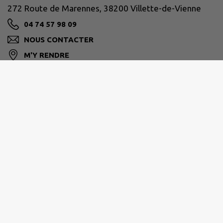
272 Route de Marennes, 38200 Villette-de-Vienne
04 74 57 98 09
NOUS CONTACTER
M'Y RENDRE
www.villettedevienne.fr
VIENNE CONDRIEU AGGLOMÉRATION
30 avenue Général Leclerc, 38200 Vienne