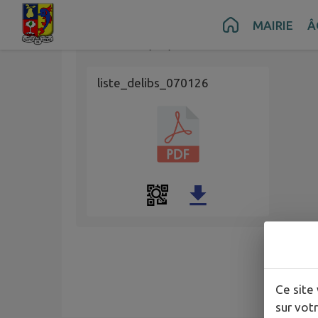
Contenu
Menu
Recherche
Pied de page
MAIRIE
Â
Publié le
07/01/2026 à 22:39
liste_delibs_070126
Ce site 
sur votr