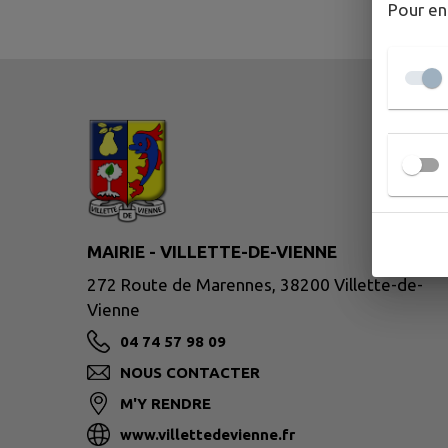
Pour en
MAIRIE - VILLETTE-DE-VIENNE
272 Route de Marennes, 38200 Villette-de-
Vienne
04 74 57 98 09
NOUS CONTACTER
M'Y RENDRE
www.villettedevienne.fr