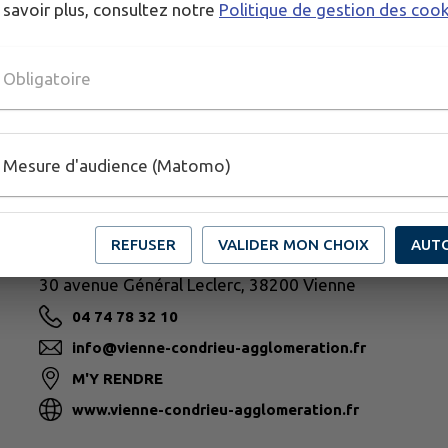
 savoir plus, consultez notre
Politique de gestion des coo
Obligatoire
Mesure d'audience (Matomo)
L
d
REFUSER
VALIDER MON CHOIX
AUT
VIENNE CONDRIEU AGGLOMÉRATION
30 avenue Général Leclerc, 38200 Vienne
04 74 78 32 10
info@vienne-condrieu-agglomeration.fr
M'Y RENDRE
www.vienne-condrieu-agglomeration.fr