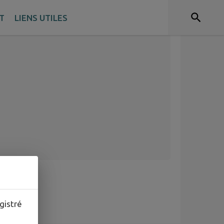
T
LIENS UTILES
gistré