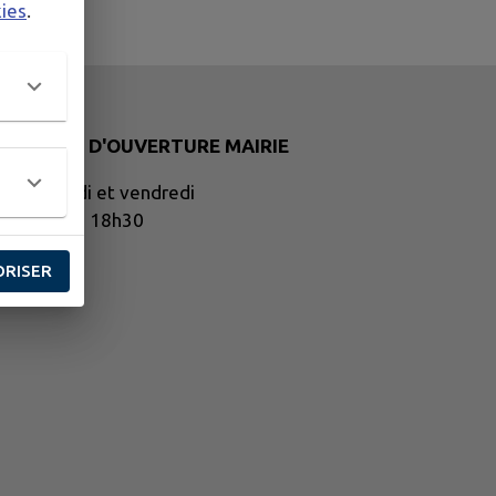
kies
.
HORAIRES D'OUVERTURE MAIRIE
undi, mardi et vendredi
e 14h30 à 18h30
ORISER