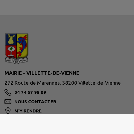
MAIRIE - VILLETTE-DE-VIENNE
272 Route de Marennes, 38200 Villette-de-Vienne
04 74 57 98 09
NOUS CONTACTER
M'Y RENDRE
www.villettedevienne.fr