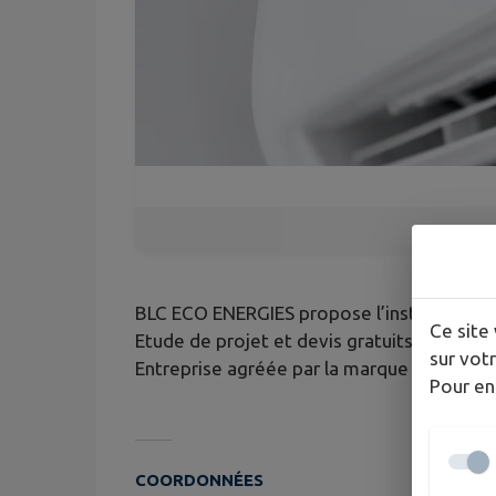
BLC ECO ENERGIES propose l’installation, l
Ce site 
Etude de projet et devis gratuits.
sur votr
Entreprise agréée par la marque Atlantic.
Pour en
COORDONNÉES