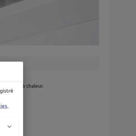
t pompes à chaleur.
gistré
kies
.