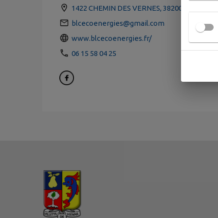
1422 CHEMIN DES VERNES, 38200 VILLETT
blcecoenergies@gmail.com
www.blcecoenergies.fr/
06 15 58 04 25