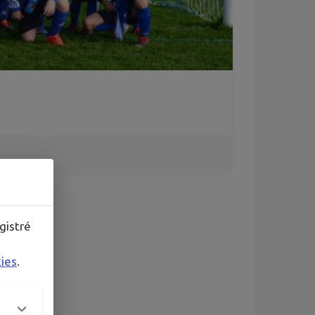
gistré
kies
.