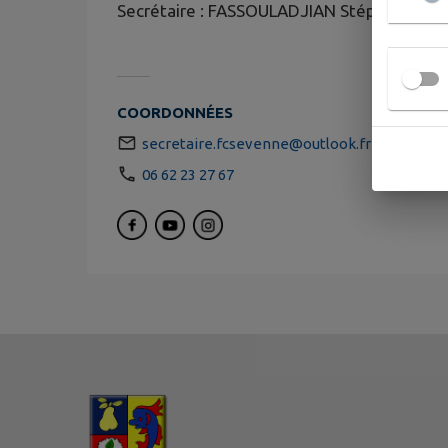
Secrétaire : FASSOULADJIAN Stéphanie
COORDONNÉES
secretaire.fcsevenne@outlook.fr
06 62 23 27 67