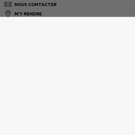
NOUS CONTACTER
M'Y RENDRE
www.villettedevienne.fr
VIENNE CONDRIEU AGGLOMÉRATION
30 avenue Général Leclerc, 38200 Vienne
04 74 78 32 10
info@vienne-condrieu-agglomeration.fr