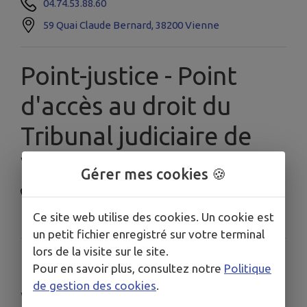
04.74.53.88.60
59 Quai Claude Bernard, 38200 Vienne
Point-justice - Point
d'accès au droit du
Tribunal judiciaire de
Vienne
Gérer mes cookies 🍪
04.74.78.05.58
Ce site web utilise des cookies. Un cookie est
38209 Place du Château, Vienne
un petit fichier enregistré sur votre terminal
lors de la visite sur le site.
Bureau d'aide aux
Pour en savoir plus, consultez notre
Politique
de gestion des cookies
.
victimes du tribunal