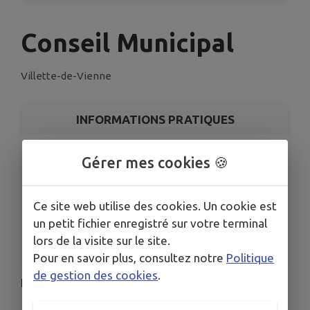
Conseil Municipal
Villette-de-Vienne
INFORMATIONS PRATIQUES
LIEU
Gérer mes cookies 🍪
272 Route de Marennes, 38200 Villette-de-Vienne
DATE
Le jeu. 1 oct.
Ce site web utilise des cookies. Un cookie est
un petit fichier enregistré sur votre terminal
HORAIRES
20h00
lors de la visite sur le site.
Pour en savoir plus, consultez notre
Politique
de gestion des cookies
.
Le prochain Conseil municipal se tiendra le jeudi
1er octobre à 20h00, en salle du Conseil.