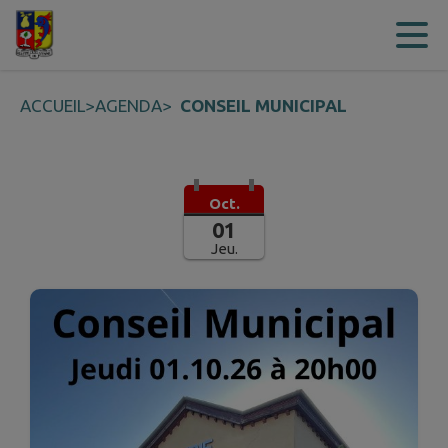
Contenu
Menu
Recherche
Pied de page
ACCUEIL
>
AGENDA
>
CONSEIL MUNICIPAL
Oct.
01
Jeu.