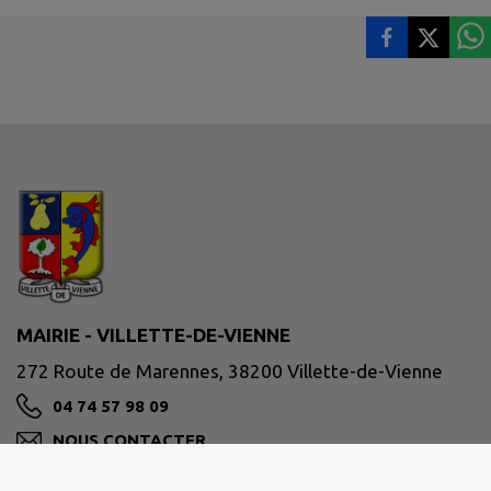
MAIRIE - VILLETTE-DE-VIENNE
272 Route de Marennes, 38200 Villette-de-Vienne
04 74 57 98 09
NOUS CONTACTER
M'Y RENDRE