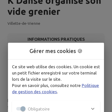
K'Danse organise son
vide grenier
Villette-de-Vienne
INFORMATIONS PRATIQUES
Gérer mes cookies 🍪
LIEU
Salle polyvalente Roger Chenavier
DATE
Ce site web utilise des cookies. Un cookie est
Le sam. 19 sept.
un petit fichier enregistré sur votre terminal
ORGANISÉ PAR
lors de la visite sur le site.
K’Danse passion
Pour en savoir plus, consultez notre
Politique
de gestion des cookies
.
K'Danse organise son vide grenier le 19
septembre 2026
Obligatoire