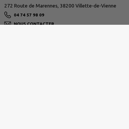
272 Route de Marennes, 38200 Villette-de-Vienne
04 74 57 98 09
NOUS CONTACTER
M'Y RENDRE
www.villettedevienne.fr
VIENNE CONDRIEU AGGLOMÉRATION
30 avenue Général Leclerc, 38200 Vienne