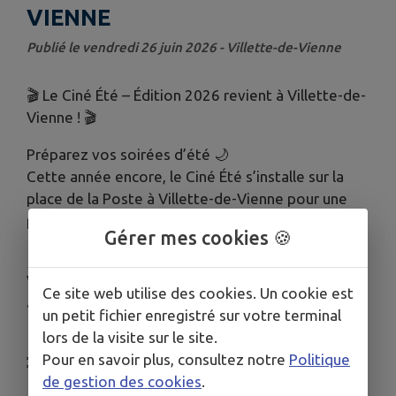
VIENNE
Publié le vendredi 26 juin 2026 - Villette-de-Vienne
🎬 Le Ciné Été – Édition 2026 revient à Villette-de-
Vienne ! 🎬
Préparez vos soirées d’été 🌙
Cette année encore, le Ciné Été s’installe sur la
place de la Poste à Villette-de-Vienne pour une
projection en plein air conviviale et chaleureuse 🎥
Gérer mes cookies 🍪
🍿
Venez profiter d’un moment en famille ou entre
Ce site web utilise des cookies. Un cookie est
amis autour d’un film sous les étoiles ✨
un petit fichier enregistré sur votre terminal
lors de la visite sur le site.
📍 Place de la Poste – Villette-de-Vienne
Pour en savoir plus, consultez notre
Politique
🎞️ Film projeté en plein air
de gestion des cookies
.
📅 Vendredi 03 juillet à la tombée de la nuit