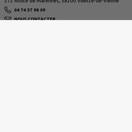
272 Route de Marennes, 38200 Villette-de-Vienne
04 74 57 98 09
NOUS CONTACTER
M'Y RENDRE
www.villettedevienne.fr
VIENNE CONDRIEU AGGLOMÉRATION
30 avenue Général Leclerc, 38200 Vienne