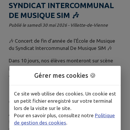
SYNDICAT INTERCOMMUNAL
DE MUSIQUE SIM 🎶
Publié le samedi 30 mai 2026 - Villette-de-Vienne
🎶 Concert de fin d’année de l’École de Musique
du Syndicat Intercommunal De Musique SIM 🎶
Dans 10 jours, nos élèves monteront sur scène
pour partager avec vous le fruit de toute une
Gérer mes cookies 🍪
année de travail ! 🎷🪈🎻🎸🎹🥁
📅 Rendez-vous le samedi 6 juin
Ce site web utilise des cookies. Un cookie est
📍 à Estrablin au Gymnase
un petit fichier enregistré sur votre terminal
🕒 à 18 heures
lors de la visite sur le site.
Au programme : des prestations variées et
Pour en savoir plus, consultez notre
Politique
surtout un moment convivial à partager en famille
de gestion des cookies
.
et entre amis 🎵✨