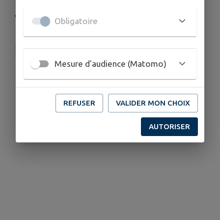
Venez nombreux encourager nos musiciens !
Obligatoire
SIM (Syndicat Intercommunal de Musique)
Mesure d'audience (Matomo)
REFUSER
VALIDER MON CHOIX
AUTORISER