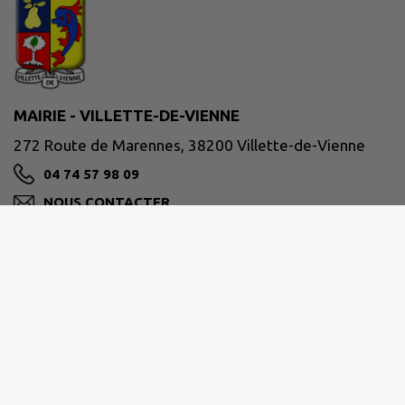
MAIRIE - VILLETTE-DE-VIENNE
272 Route de Marennes, 38200 Villette-de-Vienne
04 74 57 98 09
NOUS CONTACTER
M'Y RENDRE
www.villettedevienne.fr