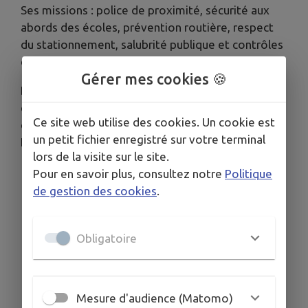
Ses missions : police de proximité, sécurité aux
abords des écoles, prévention routière, respect
du stationnement, salubrité publique et contrôles
de circulation en lien avec la gendarmerie.
Gérer mes cookies 🍪
Disponible et à l’écoute, Philippe privilégie le
contact direct avec les habitants, notamment lors
Ce site web utilise des cookies. Un cookie est
de ses patrouilles pédestres.
un petit fichier enregistré sur votre terminal
N’hésitez pas à venir à sa rencontre.
lors de la visite sur le site.
Pour en savoir plus, consultez notre
Politique
de gestion des cookies
.
Obligatoire
Mesure d'audience (Matomo)